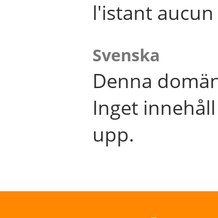
l'istant aucu
Svenska
Denna domän 
Inget innehål
upp.